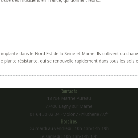
rosité des musiciens en France, qui donnent leurs...
 implanté dans le Nord Est de la Seine et Marne. Ils cultivent du cha
 plante résistante, qui se renouvelle rapidement dans tous les sols et
Contacts
18 rue Marthe Aureau
77400 Lagny sur Marne
01 64 30 02 34 - violon77@lutherie77.fr
Horaires
Du mardi au vendredi : 10h-13h/14h-19h.
Le samedi : 10h-13h/14h-17h.