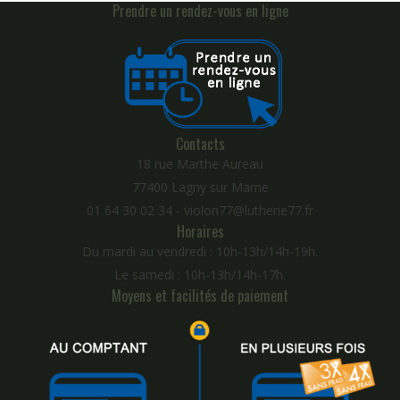
Prendre un rendez-vous en ligne
Contacts
18 rue Marthe Aureau
77400 Lagny sur Marne
01 64 30 02 34 - violon77@lutherie77.fr
Horaires
Du mardi au vendredi : 10h-13h/14h-19h.
Le samedi : 10h-13h/14h-17h.
Moyens et facilités de paiement