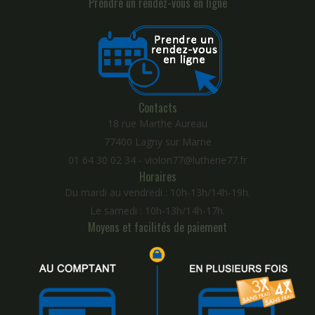
Prendre un rendez-vous en ligne
Contacts
18 rue Marthe Aureau
77400 Lagny sur Marne
01 64 30 02 34 - violon77@lutherie77.fr
Horaires
Du mardi au vendredi : 10h-13h/14h-19h.
Le samedi : 10h-13h/14h-17h.
Moyens et facilités de paiement