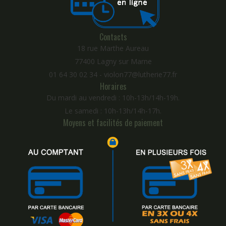
Contacts
18 rue Marthe Aureau
77400 Lagny sur Marne
01 64 30 02 34 - violon77@lutherie77.fr
Horaires
Du mardi au vendredi : 10h-13h/14h-19h.
Le samedi : 10h-13h/14h-17h.
Moyens et facilités de paiement